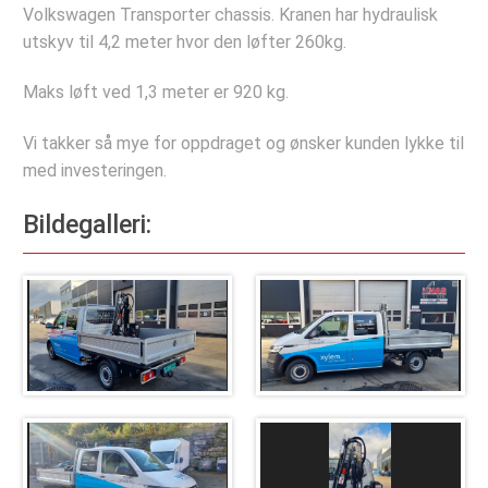
Deler og tilbehør
Volkswagen Transporter chassis. Kranen har hydraulisk
utskyv til 4,2 meter hvor den løfter 260kg.
Hydraulisk Hurtiglåssystem
Lastesikring
Maks løft ved 1,3 meter er 920 kg.
Stropper
Vi takker så mye for oppdraget og ønsker kunden lykke til
Tømmerbanker
med investeringen.
Komponenter
Bildegalleri:
Verkstedet
Bestill verkstedtime
Bestill årskontroll
Selskapet
Referanseprosjekter
Bildegalleri