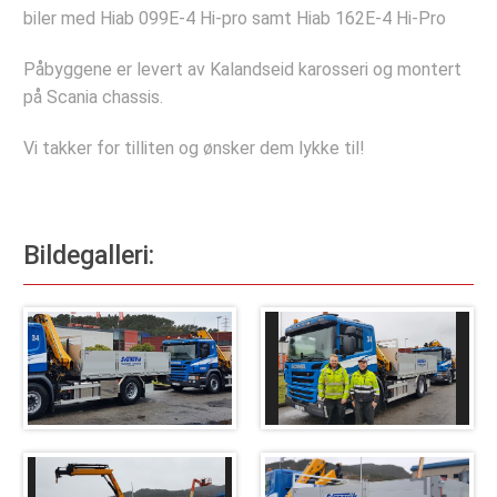
Deler og tilbehør
biler med Hiab 099E-4 Hi-pro samt Hiab 162E-4 Hi-Pro
Hydraulisk Hurtiglåssystem
Påbyggene er levert av Kalandseid karosseri og montert
Lastesikring
på Scania chassis.
Stropper
Vi takker for tilliten og ønsker dem lykke til!
Tømmerbanker
Komponenter
Bildegalleri:
Verkstedet
Bestill verkstedtime
Bestill årskontroll
Selskapet
Referanseprosjekter
Bildegalleri