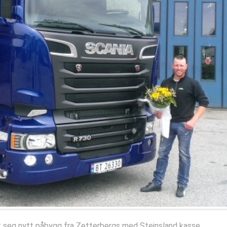
t seg nytt påbygg fra Zetterbergs med Steinsland kasse.