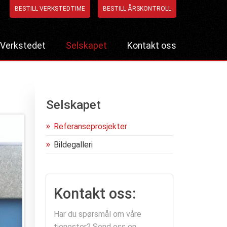
BESTILL VERKSTEDTIME
BESTILL ÅRSKONTROLL
Verkstedet
Selskapet
Kontakt oss
Bestill verkstedtime
Referanseprosjekter
Bestill årskontroll
Bildegalleri
Selskapet
Referanseprosjekter
Bildegalleri
Kontakt oss:
Har du spørsmål om våre
tjenester? Send oss en