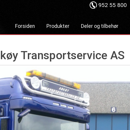
952 55 800
Forsiden
Produkter
Deler og tilbehør
Lastebilkraner
Hydraulisk
Hurtiglåssystem
Dumper
køy Transportservice AS
Lastesikring
Liftdumper
Stropper
Tipper
Tømmerbanker
Krokløftere
Komponenter
Bakløft
Bruktmarked