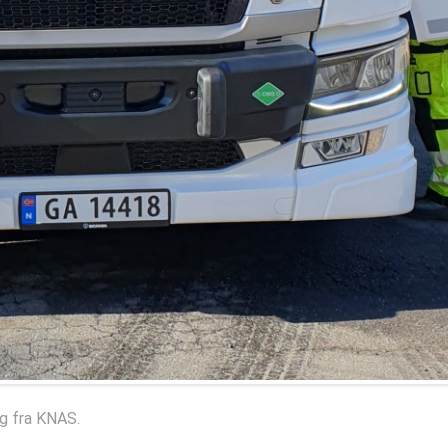
g fra
KNAS
.