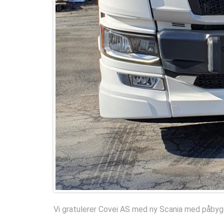
Vi gratulerer Covei AS med ny
Scania
med påbyg