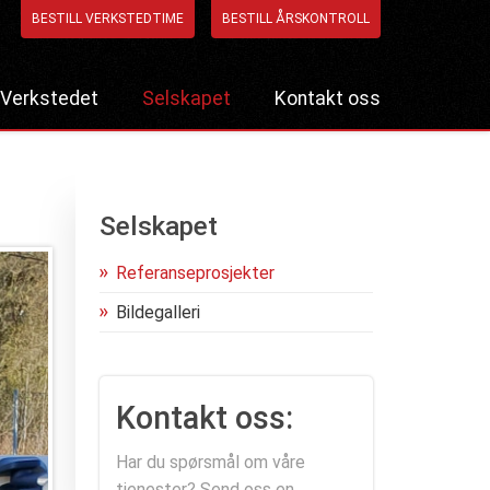
BESTILL VERKSTEDTIME
BESTILL ÅRSKONTROLL
Verkstedet
Selskapet
Kontakt oss
Bestill verkstedtime
Referanseprosjekter
Bestill årskontroll
Bildegalleri
Selskapet
Referanseprosjekter
Bildegalleri
Kontakt oss:
Har du spørsmål om våre
tjenester? Send oss en