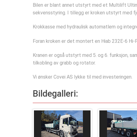
Bilen er blant annet utstyrt med et Multilift Ul
sekvensstyring. I tillegg er kroken utstyrt med fj
Krokkasse med hydraulisk automatlem og integrer
Foran kroken er det montert en
Hiab
232E-6 Hi-P
Kranen er også utstyrt med 5. og 6. funksjon, sa
tilkobling av grabb og rotator.
Vi ønsker Covei AS lykke til med investeringen.
Bildegalleri: