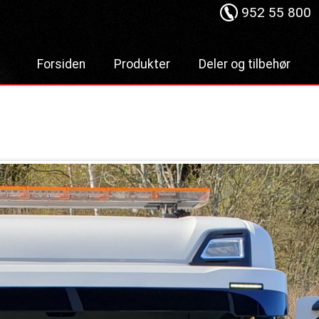
952 55 800
Forsiden
Produkter
Deler og tilbehør
Lastebilkraner
Hydraulisk
Hurtiglåssystem
Dumper
Lastesikring
Liftdumper
Stropper
Tipper
Tømmerbanker
Krokløftere
Komponenter
Bakløft
Bruktmarked